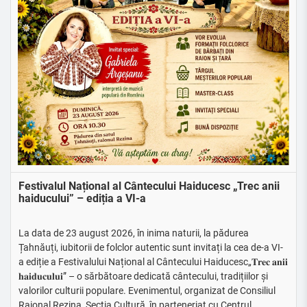
Festivalul Național al Cântecului Haiducesc „Trec anii
haiducului” – ediția a VI-a
La data de 23 august 2026, în inima naturii, la pădurea
Țahnăuți, iubitorii de folclor autentic sunt invitați la cea de-a VI-
a ediție a Festivalului Național al Cântecului Haiducesc„𝐓𝐫𝐞𝐜 𝐚𝐧𝐢𝐢
𝐡𝐚𝐢𝐝𝐮𝐜𝐮𝐥𝐮𝐢” – o sărbătoare dedicată cântecului, tradițiilor și
valorilor culturii populare. Evenimentul, organizat de Consiliul
Raional Rezina, Secția Cultură, în parteneriat cu Centrul