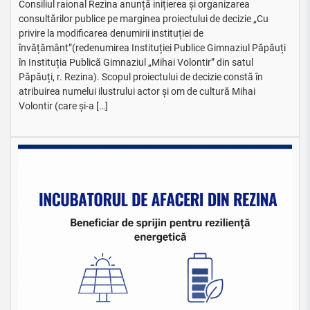
Consiliul raional Rezina anunță inițierea și organizarea
consultărilor publice pe marginea proiectului de decizie „Cu
privire la modificarea denumirii instituției de
învățământ”(redenumirea Instituției Publice Gimnaziul Păpăuți
în Instituția Publică Gimnaziul „Mihai Volontir” din satul
Păpăuți, r. Rezina). Scopul proiectului de decizie constă în
atribuirea numelui ilustrului actor și om de cultură Mihai
Volontir (care și-a […]