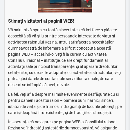
Stimaţi vizitatori ai paginii WEB!
Vă salut şi vă spun cu toată sinceritatea că îmi face o plăcere
deosebită să vă ştiu printre persoanele interesate de viaţa şi
activitatea raionului Rezina. Întru satisfacerea necesităţilor
dumneavoastră de informare a şi fost concepută această
pagină WEB – accesînd-o, veţi fi la curent cu activitatea
Consiliului raional – instituţie, ce are drept fundament al
activităţii sale principiul transparenţei şi al apărării drepturilor
cetăţenilor; cu deciziile adoptate; cu activitatea structurilor; veţi
putea găsi datele de contact ale serviciilor raionale, de care
deseori se întîmplă să aveţi nevoie…
La fel, veţi afla despre mai multe evenimente desfăşurate cu şi
pentru oamenii acestui raion – oameni buni, harnici, sinceri,
iubitori de viaţă şi de frumos, îndrăgostiţi de locurile pitoreşti, pe
care îşi deapănă firul existenţei, şi de tradiţiile strămoşeşti.
În speranţa că navigarea pe pagina WEB a Consiliului raional
Rezina va îndreptăţi aşteptările dumneavoastră, vă asigur de