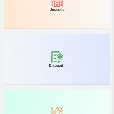
Deciziile
Dispoziții