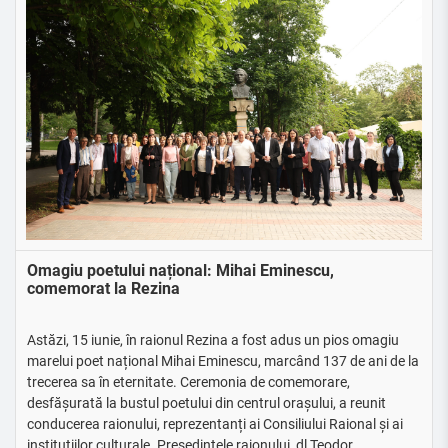
Omagiu poetului național: Mihai Eminescu,
comemorat la Rezina
Astăzi, 15 iunie, în raionul Rezina a fost adus un pios omagiu
marelui poet național Mihai Eminescu, marcând 137 de ani de la
trecerea sa în eternitate. Ceremonia de comemorare,
desfășurată la bustul poetului din centrul orașului, a reunit
conducerea raionului, reprezentanți ai Consiliului Raional și ai
instituțiilor culturale. Președintele raionului, dl Teodor