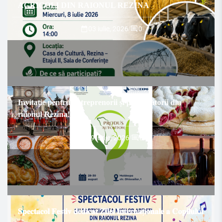
AGRICOLI DIN RAIONUL REZINA
03 iulie, 2026
/
0
Invitație pentru antreprenorii și producătorii din
raionul Rezina!
29 iunie, 2026
/
0
𝐒𝐩𝐞𝐜𝐭𝐚𝐜𝐨𝐥 𝐅𝐞𝐬𝐭𝐢𝐯 𝐝𝐞𝐝𝐢𝐜𝐚𝐭 𝐙𝐢𝐥𝐞𝐢 𝐈𝐧𝐭𝐞𝐫𝐧𝐚ț𝐢𝐨𝐧𝐚𝐥𝐞 𝐚 𝐂𝐨𝐩𝐢𝐥𝐮𝐥𝐮𝐢