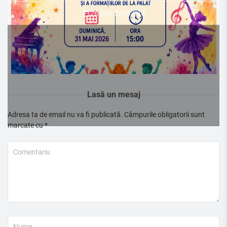
26 mai, 2026
/
0
Lasă un mesaj
Adresa ta de email nu va fi publicată.
Câmpurile obligatorii sunt
marcate cu
*