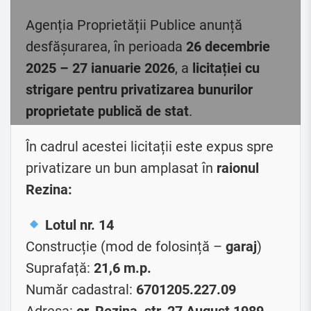
Agenția Proprietății Publice anunță
desfășurarea, în perioada
26 decembrie
2025 – 27 ianuarie 2026
, a
licitației cu
strigare pentru privatizarea bunurilor
proprietate publică de stat
.
În cadrul acestei licitații este expus spre
privatizare un bun amplasat în
raionul
Rezina:
Lotul nr. 14
Construcție (mod de folosință –
garaj
)
Suprafață:
21,6 m.p.
Număr cadastral:
6701205.227.09
Adresa:
or. Rezina, str. 27 August 1989,