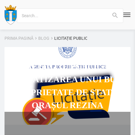
Search
for:
PRIMA PAGINĂ
BLOG
LICITAȚIE PUBLICĂ: PRIVATIZAREA UNUI 
LICITAȚIE PUBLICĂ:
PRIVATIZAREA UNUI BUN
PROPRIETATE DE STAT ÎN
ORAȘUL REZINA