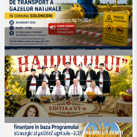
Solonceni (20 august)
03 august, 2026
/
0
Festivalul Național al Cântecului Haiducesc „Trec anii
haiducului” – ediția a VI-a
24 iulie, 2026
/
0
ANUNȚ IMPORTANT PENTRU PRODUCĂTORII