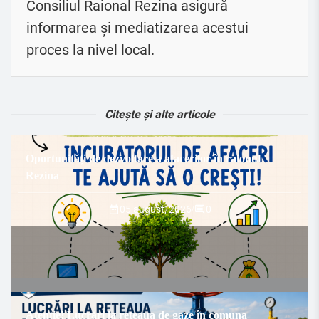
Consiliul Raional Rezina asigură
informarea și mediatizarea acestui
proces la nivel local.
Citește și alte articole
Oportunități de dezvoltare a afacerilor în raionul
Rezina
05 august, 2026
/
0
Atenție! Lucrări la rețeaua de gaze în comuna