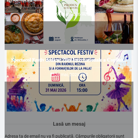
29 iunie, 2026
/
0
𝐒𝐩𝐞𝐜𝐭𝐚𝐜𝐨𝐥 𝐅𝐞𝐬𝐭𝐢𝐯 𝐝𝐞𝐝𝐢𝐜𝐚𝐭 𝐙𝐢𝐥𝐞𝐢 𝐈𝐧𝐭𝐞𝐫𝐧𝐚ț𝐢𝐨𝐧𝐚𝐥𝐞 𝐚 𝐂𝐨𝐩𝐢𝐥𝐮𝐥𝐮𝐢
26 mai, 2026
/
0
Lasă un mesaj
Adresa ta de email nu va fi publicată.
Câmpurile obligatorii sunt