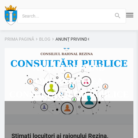
Search
for:
PRIMA PAGINĂ
BLOG
ANUNȚ PRIVIND ORGANIZAREA CONSULT
ANUNȚ PRIVIND
ORGANIZAREA
CONSULTĂRILOR PUBLICE
Stimați locuitori ai raionului Rezina,