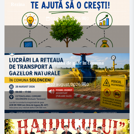
Rezina
05 august, 2026
/
0
Atenție! Lucrări la rețeaua de gaze în comuna
Solonceni (20 august)
03 august, 2026
/
0
Festivalul Național al Cântecului Haiducesc „Trec anii