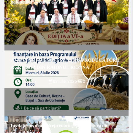
haiducului” – ediția a VI-a
24 iulie, 2026
/
0
ANUNȚ IMPORTANT PENTRU PRODUCĂTORII
AGRICOLI DIN RAIONUL REZINA
03 iulie, 2026
/
0
Invitație pentru antreprenorii și producătorii din
raionul Rezina!