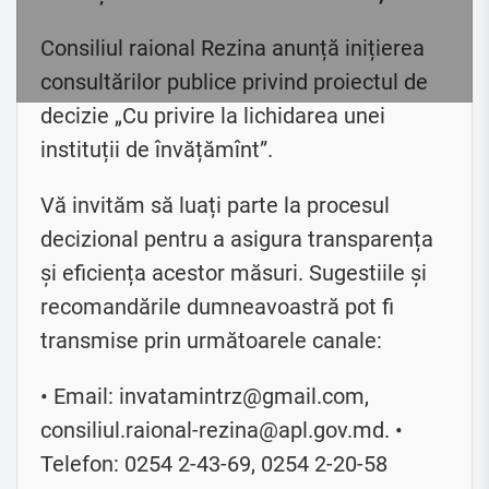
Consiliul raional Rezina anunță inițierea
consultărilor publice privind proiectul de
decizie „Cu privire la lichidarea unei
instituții de învățămînt”.
Vă invităm să luați parte la procesul
decizional pentru a asigura transparența
și eficiența acestor măsuri. Sugestiile și
recomandările dumneavoastră pot fi
transmise prin următoarele canale:
• Email: invatamintrz@gmail.com,
consiliul.raional-rezina@apl.gov.md. •
Telefon: 0254 2-43-69, 0254 2-20-58