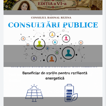
ANUNȚ PRIVIND ORGANIZAREA
CONSULTĂRILOR PUBLICE
22 iulie, 2026
/
0
Vești bune pentru mediul antreprenorial din raionul
Rezina!
21 iulie, 2026
/
0