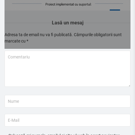
Lasă un mesaj
Adresa ta de email nu va fi publicată.
Câmpurile obligatorii sunt
marcate cu
*