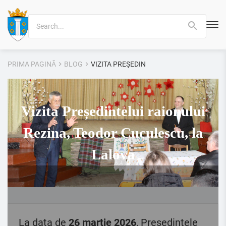
Search
for:
PRIMA PAGINĂ
BLOG
VIZITA PREȘEDINTELUI RAIONULUI REZIN
Vizita Președintelui raionului
Rezina, Teodor Cuculescu, la
Lalova
La data de
26 martie 2026
, Președintele