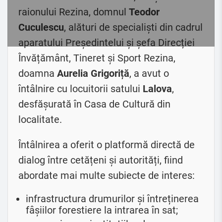
raionului Rezina, domnul
Teodor
Cuculescu
, alături de specialiști din cadrul
aparatului Președintelui și șefa Direcției
Învățământ, Tineret și Sport Rezina,
doamna
Aurelia Grigoriță
, a avut o
întâlnire cu locuitorii satului
Lalova
,
desfășurată în Casa de Cultură din
localitate.
Întâlnirea a oferit o platformă directă de
dialog între cetățeni și autorități, fiind
abordate mai multe subiecte de interes:
infrastructura drumurilor și întreținerea
fâșiilor forestiere la intrarea în sat;