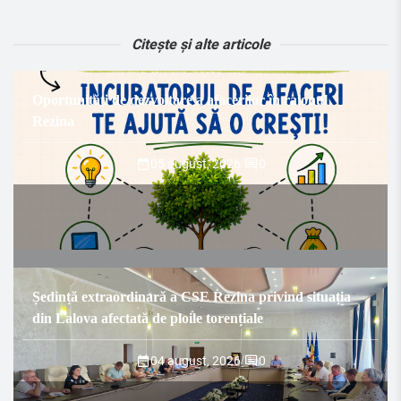
Citește și alte articole
Oportunități de dezvoltare a afacerilor în raionul
Rezina
05 august, 2026
/
0
Ședință extraordinară a CSE Rezina privind situația
din Lalova afectată de ploile torențiale
04 august, 2026
/
0