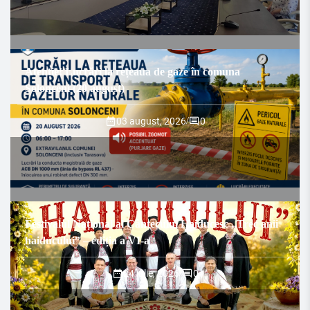
Atenție! Lucrări la rețeaua de gaze în comuna
Solonceni (20 august)
03 august, 2026
/
0
Festivalul Național al Cântecului Haiducesc „Trec anii
haiducului” – ediția a VI-a
24 iulie, 2026
/
0