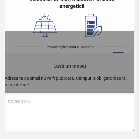
Vești bune pentru mediul antreprenorial din raionul
Rezina!
21 iulie, 2026
/
0
Lasă un mesaj
Adresa ta de email nu va fi publicată.
Câmpurile obligatorii sunt
marcate cu
*