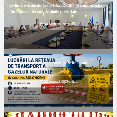
Ședință extraordinară a CSE Rezina privind situația
din Lalova afectată de ploile torențiale
04 august, 2026
/
0
Atenție! Lucrări la rețeaua de gaze în comuna
Solonceni (20 august)
03 august, 2026
/
0