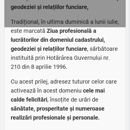
geodeziei și relațiilor funciare,
Tradițional, în ultima duminică a lunii iulie,
este marcată
Ziua profesională a
lucrătorilor din domeniul cadastrului,
geodeziei și relațiilor funciare
, sărbătoare
instituită prin Hotărârea Guvernului nr.
210 din 8 aprilie 1996.
Cu acest prilej, adresez tuturor celor care
activează în acest domeniu
cele mai
calde felicitări
, însoțite de urări de
sănătate, prosperitate și numeroase
realizări profesionale și personale.