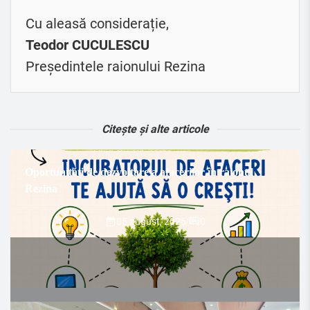
Cu aleasă considerație,
Teodor CUCULESCU
Președintele raionului Rezina
Citește și alte articole
Oportunități de dezvoltare a afacerilor în raionul
Rezina
05 august, 2026
/
0