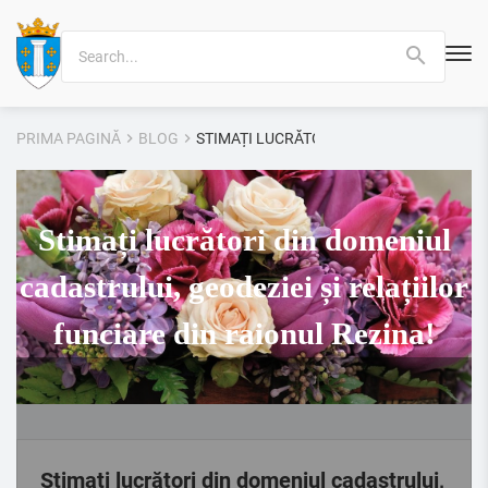
Search
for:
PRIMA PAGINĂ
BLOG
STIMAȚI LUCRĂTORI DIN DOMENIUL CADAS
Stimați lucrători din domeniul
cadastrului, geodeziei și relațiilor
funciare din raionul Rezina!
Stimați lucrători din domeniul cadastrului,