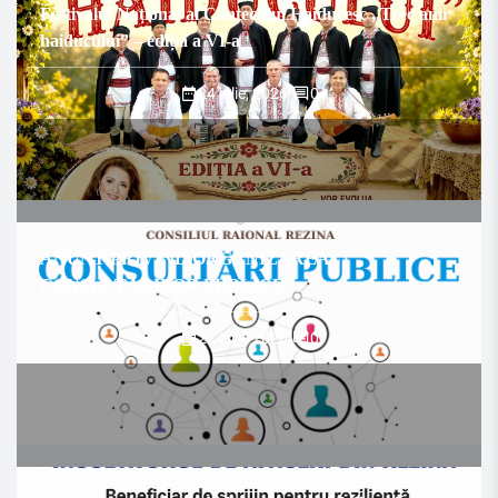
Festivalul Național al Cântecului Haiducesc „Trec anii
haiducului” – ediția a VI-a
24 iulie, 2026
/
0
ANUNȚ PRIVIND ORGANIZAREA
CONSULTĂRILOR PUBLICE
22 iulie, 2026
/
0