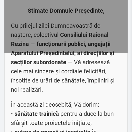
Stimate Domnule Președinte,
Cu prilejul zilei Dumneavoastră de
naștere, colectivul
Consiliului Raional
Rezina
—
funcționarii publici, angajații
Aparatului Președintelui, ai direcțiilor și
secțiilor subordonate
— Vă adresează
cele mai sincere și cordiale felicitări,
însoțite de urări de sănătate, împliniri și
noi realizări.
În această zi deosebită, Vă dorim:
•
sănătate trainică
pentru a duce la bun
sfârșit toate proiectele inițiate;
•
putere de muncă și inspirație
în