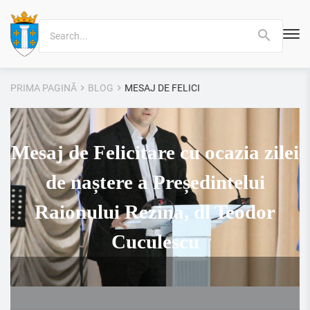
Search
for:
PRIMA PAGINĂ
BLOG
MESAJ DE FELICITARE CU OCAZIA ZILEI 
Mesaj de Felicitare cu ocazia zilei
de naștere a Președintelui
Raionului Rezina, dl Teodor
Cuculescu