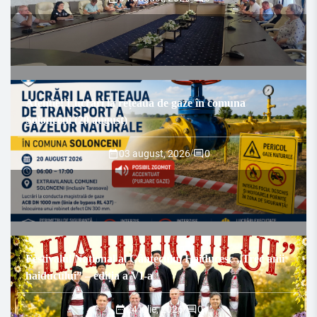
Atenție! Lucrări la rețeaua de gaze în comuna
Solonceni (20 august)
03 august, 2026
/
0
Festivalul Național al Cântecului Haiducesc „Trec anii
haiducului” – ediția a VI-a
24 iulie, 2026
/
0