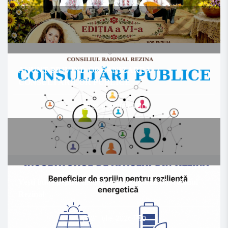
ANUNȚ PRIVIND ORGANIZAREA
CONSULTĂRILOR PUBLICE
22 iulie, 2026
/
0
Vești bune pentru mediul antreprenorial din raionul
Rezina!
21 iulie, 2026
/
0