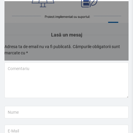
Lasă un mesaj
Adresa ta de email nu va fi publicată.
Câmpurile obligatorii sunt
marcate cu
*