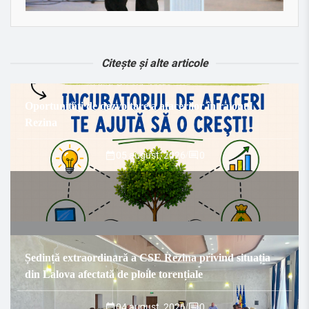
Citește și alte articole
Oportunități de dezvoltare a afacerilor în raionul
Rezina
05 august, 2026
/
0
Ședință extraordinară a CSE Rezina privind situația
din Lalova afectată de ploile torențiale
04 august, 2026
/
0