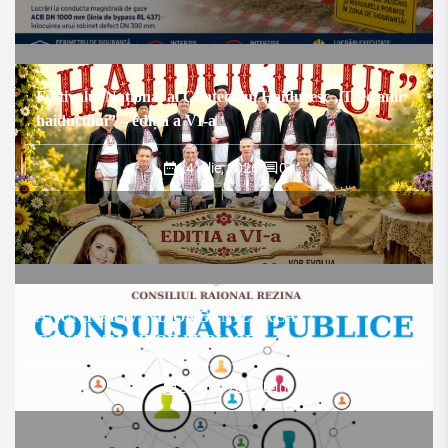
Festivalul Național al Cântecului Haiducesc „Trec anii
haiducului” – ediția a VI-a
24 iulie, 2026
/
0
ANUNȚ PRIVIND ORGANIZAREA
CONSULTĂRILOR PUBLICE
22 iulie, 2026
/
0