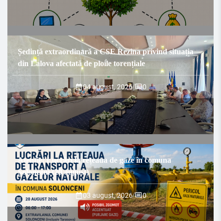
Ședință extraordinară a CSE Rezina privind situația
din Lalova afectată de ploile torențiale
04 august, 2026
/
0
Atenție! Lucrări la rețeaua de gaze în comuna
Solonceni (20 august)
03 august, 2026
/
0