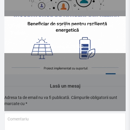
Vești bune pentru mediul antreprenorial din raionul
Rezina!
21 iulie, 2026
/
0
Lasă un mesaj
Adresa ta de email nu va fi publicată.
Câmpurile obligatorii sunt
marcate cu
*