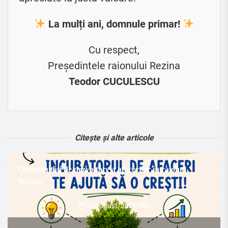
La mulți ani, domnule primar!
Cu respect,
Președintele raionului Rezina
Teodor CUCULESCU
Citește și alte articole
Oportunități de dezvoltare a afacerilor în raionul
Rezina
05 august, 2026
/
0