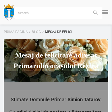
Search
for:
PRIMA PAGINĂ
BLOG
MESAJ DE FELICITARE ADRESAT PRIMARU
Mesaj de felicitare adresat
Primarului orașului Rezina
Stimate Domnule Primar
Simion Tatarov
,