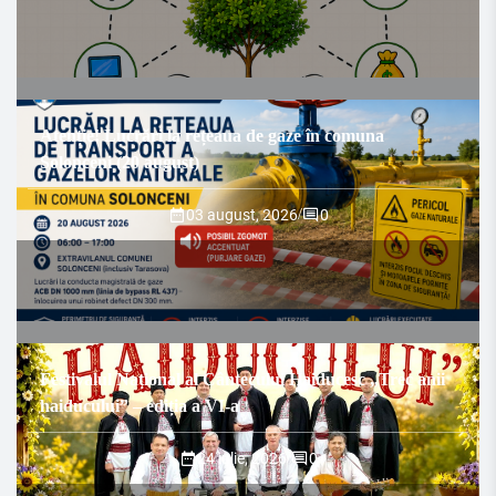
Atenție! Lucrări la rețeaua de gaze în comuna
Solonceni (20 august)
03 august, 2026
/
0
Festivalul Național al Cântecului Haiducesc „Trec anii
haiducului” – ediția a VI-a
24 iulie, 2026
/
0