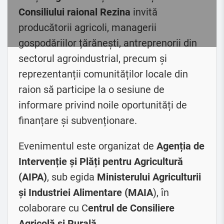
Consiliului raional Rezina
invită
producătorii agricoli, managerii
gospodăriilor țărănești, antreprenorii din
sectorul agroindustrial, precum și
reprezentanții comunităților locale din
raion să participe la o sesiune de
informare privind noile oportunități de
finanțare și subvenționare.
Evenimentul este organizat de
Agenția de
Intervenție și Plăți pentru Agricultură
(AIPA)
, sub egida
Ministerului Agriculturii
și Industriei Alimentare (MAIA
), în
colaborare cu C
entrul de Consiliere
Agricolă și Rurală.