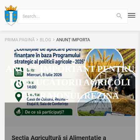
Search
for:
PRIMA PAGINĂ
BLOG
ANUNȚ IMPORTANT PENTRU PRODUCĂTORI
ANUNȚ IMPORTANT PENTRU
PRODUCĂTORII AGRICOLI
DIN RAIONUL REZINA
Secția Agricultură și Alimentație a