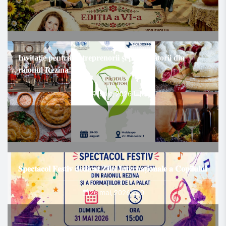
Invitație pentru antreprenorii și producătorii din
raionul Rezina!
29 iunie, 2026
/
0
𝐒𝐩𝐞𝐜𝐭𝐚𝐜𝐨𝐥 𝐅𝐞𝐬𝐭𝐢𝐯 𝐝𝐞𝐝𝐢𝐜𝐚𝐭 𝐙𝐢𝐥𝐞𝐢 𝐈𝐧𝐭𝐞𝐫𝐧𝐚ț𝐢𝐨𝐧𝐚𝐥𝐞 𝐚 𝐂𝐨𝐩𝐢𝐥𝐮𝐥𝐮𝐢
26 mai, 2026
/
0