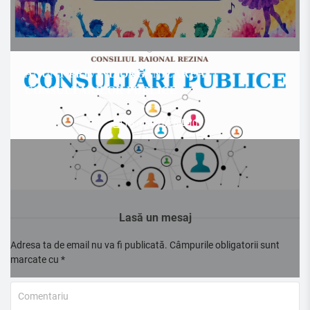
ANUNȚ PRIVIND ORGANIZAREA
CONSULTĂRILOR PUBLICE
15 mai, 2026
/
0
Lasă un mesaj
Adresa ta de email nu va fi publicată.
Câmpurile obligatorii sunt
marcate cu
*