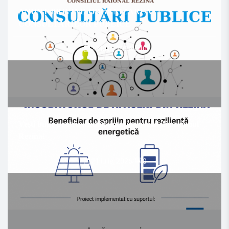
ANUNȚ PRIVIND ORGANIZAREA
CONSULTĂRILOR PUBLICE
22 iulie, 2026
/
0
Vești bune pentru mediul antreprenorial din raionul
Rezina!
21 iulie, 2026
/
0