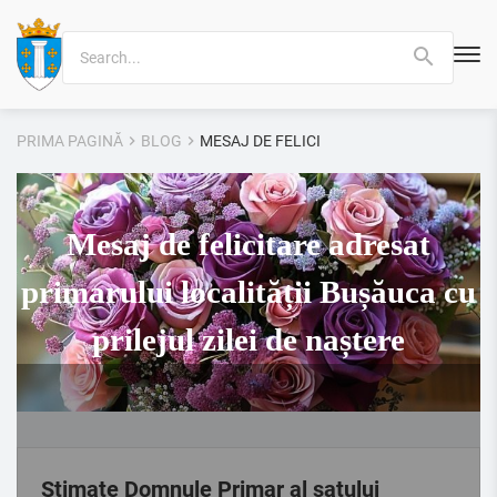
Search
for:
PRIMA PAGINĂ
BLOG
MESAJ DE FELICITARE ADRESAT PRIMARUL
Mesaj de felicitare adresat
primarului localității Bușăuca cu
prilejul zilei de naștere
Stimate Domnule Primar al satului