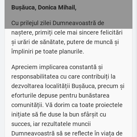
Bușăuca, Donica Mihail,
Cu prilejul zilei Dumneavoastră de
naștere, primiți cele mai sincere felicitări
și urări de sănătate, putere de muncă și
împliniri pe toate planurile.
Apreciem implicarea constantă și
responsabilitatea cu care contribuiți la
dezvoltarea localității Bușăuca, precum și
eforturile depuse pentru bunăstarea
comunității. Vă dorim ca toate proiectele
inițiate să fie duse la bun sfârșit cu
succes, iar rezultatele muncii
Dumneavoastră să se reflecte în viața de