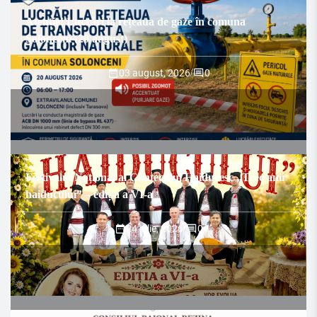
Atenție! Lucrări la rețeaua de gaze în comuna
Solonceni (20 august)
03 august, 2026
/
0
Festivalul Național al Cântecului Haiducesc „Trec anii
haiducului” – ediția a VI-a
24 iulie, 2026
/
0