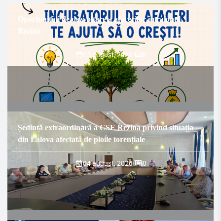
Oportunități de dezvoltare a afacerilor în raionul
Rezina
05 august, 2026
/
0
Ședință extraordinară a CSE Rezina privind situația
din Lalova afectată de ploile torențiale
04 august, 2026
/
0