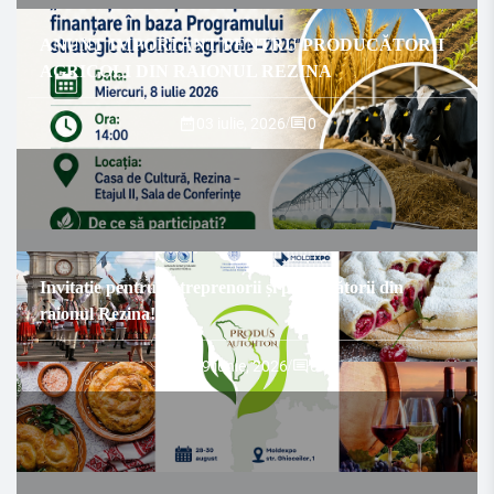
ANUNȚ IMPORTANT PENTRU PRODUCĂTORII
AGRICOLI DIN RAIONUL REZINA
03 iulie, 2026
/
0
Invitație pentru antreprenorii și producătorii din
raionul Rezina!
29 iunie, 2026
/
0