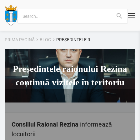
Search
for:
PRIMA PAGINĂ
BLOG
PREȘEDINTELE RAIONULUI REZINA CONTIN
Președintele raionului Rezina
continuă vizitele în teritoriu
Consiliul Raional Rezina
informează
locuitorii