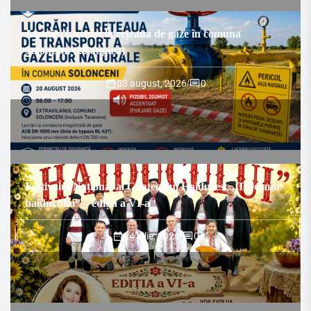
Atenție! Lucrări la rețeaua de gaze în comuna
Solonceni (20 august)
03 august, 2026
/
0
Festivalul Național al Cântecului Haiducesc „Trec anii
haiducului” – ediția a VI-a
24 iulie, 2026
/
0