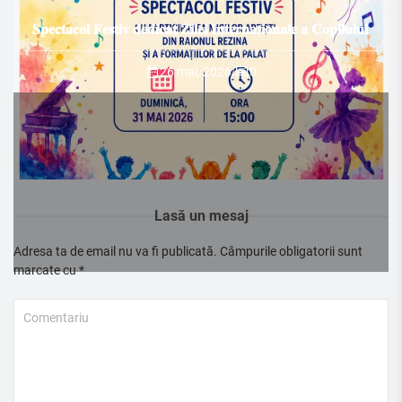
𝐒𝐩𝐞𝐜𝐭𝐚𝐜𝐨𝐥 𝐅𝐞𝐬𝐭𝐢𝐯 𝐝𝐞𝐝𝐢𝐜𝐚𝐭 𝐙𝐢𝐥𝐞𝐢 𝐈𝐧𝐭𝐞𝐫𝐧𝐚ț𝐢𝐨𝐧𝐚𝐥𝐞 𝐚 𝐂𝐨𝐩𝐢𝐥𝐮𝐥𝐮𝐢
26 mai, 2026
/
0
Lasă un mesaj
Adresa ta de email nu va fi publicată.
Câmpurile obligatorii sunt
marcate cu
*