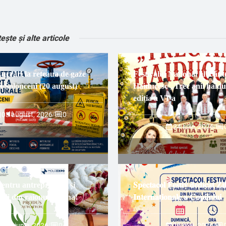
tește și alte articole
Lucrări la rețeaua de gaze
Festivalul Național al Cânt
 Solonceni (20 august)
Haiducesc „Trec anii haidu
ediția a VI-a
03 august, 2026
/
0
24 iulie, 2026
/
pentru antreprenorii și
𝐒𝐩𝐞𝐜𝐭𝐚𝐜𝐨𝐥 𝐅𝐞𝐬𝐭𝐢𝐯 𝐝𝐞𝐝𝐢𝐜𝐚𝐭 𝐙𝐢𝐥
rii din raionul Rezina!
𝐈𝐧𝐭𝐞𝐫𝐧𝐚ț𝐢𝐨𝐧𝐚𝐥𝐞 𝐚 𝐂𝐨𝐩𝐢𝐥𝐮𝐥𝐮𝐢
29 iunie, 2026
/
0
26 mai, 2026
/