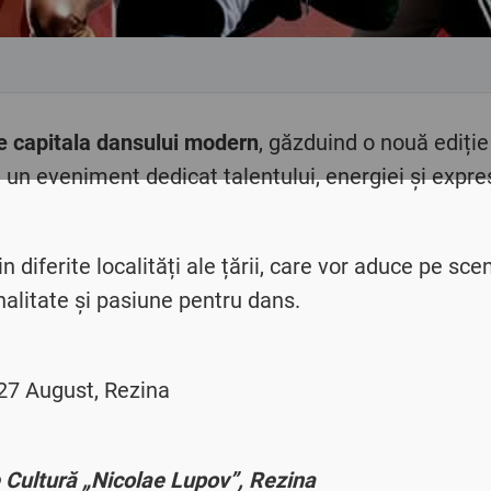
e capitala dansului modern
, găzduind o nouă ediție
 un eveniment dedicat talentului, energiei și expre
 diferite localități ale țării, care vor aduce pe sce
alitate și pasiune pentru dans.
 27 August, Rezina
 Cultură „Nicolae Lupov”, Rezina