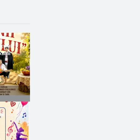
ecului
cului” –
0
𝐞𝐢
0