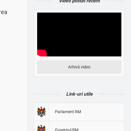
Video postat recent
rea
Arhivă video
Link-uri utile
Parlament RM
Guvernul RM