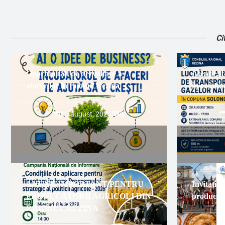
Ci
Oportunități de dezvoltare a
Atenție! 
afacerilor în raionul Rezina
în comuna
05 august, 2026
/
0
ANUNȚ IMPORTANT PENTRU
Invitație 
PRODUCĂTORII AGRICOLI DIN
producăto
RAIONUL REZINA