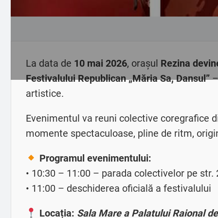
La data de
10 mai 2026
, orașul
Rezina devin
Festivalului Republican „Măria Sa, Dansul”
–
artistice.
Evenimentul va reuni colective coregrafice din
momente spectaculoase, pline de ritm, origin
Programul evenimentului:
• 10:30 – 11:00 – parada colectivelor pe str.
• 11:00 – deschiderea oficială a festivalului
Locația:
Sala Mare a Palatului Raional de