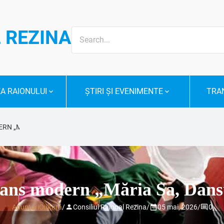
Search
 REZINA
for:
A RAIONULUI
ȘTIRI ȘI EVENIMENTE
TRAN
N „MĂRIA SA, DANSUL” – EDIȚIA 2026, LA REZINA
dans modern „Măria Sa, Dansul
Anunțuri
Cultură
/
Consiliul Raional Rezina
/
05 mai, 2026
/
0