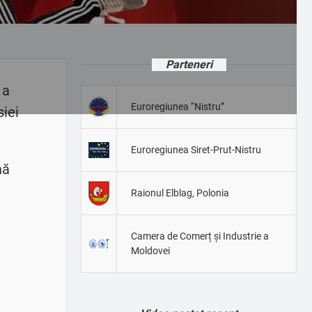
Parteneri
 a
Euroregiunea “Nistru”
siei
Euroregiunea Siret-Prut-Nistru
nă
Raionul Elblag, Polonia
Camera de Comerț și Industrie a
Moldovei