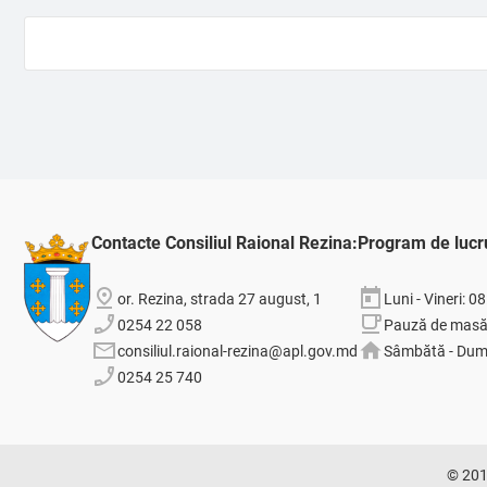
Contacte Consiliul Raional Rezina:
Program de lucr
or. Rezina, strada 27 august, 1
Luni - Vineri: 0
0254 22 058
Pauză de masă:
consiliul.raional-rezina@apl.gov.md
Sâmbătă - Dumi
0254 25 740
© 201