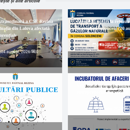
tește și alte articole
xtraordinară a CSE Rezina
Atenție! Lucrări la rețeaua
tuația din Lalova afectată
în comuna Solonceni (20 au
torențiale
03 august, 2026
/
04 august, 2026
/
0
PRIVIND
Vești bune pentru mediul
IZAREA
antreprenorial din raionul
TĂRILOR PUBLICE
21 iulie, 2026
/
22 iulie, 2026
/
0