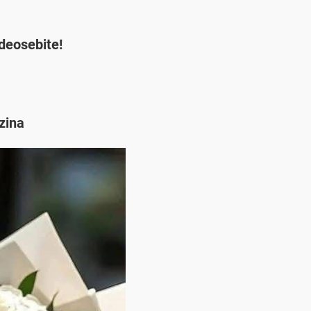
 deosebite!
zina