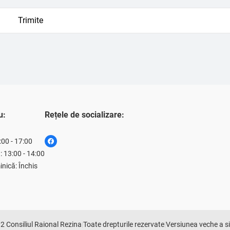
u:
Rețele de socializare:
8:00 - 17:00
 13:00 - 14:00
nică: Închis
2 Consiliul Raional Rezina
|
Toate drepturile rezervate
|
Versiunea veche a si