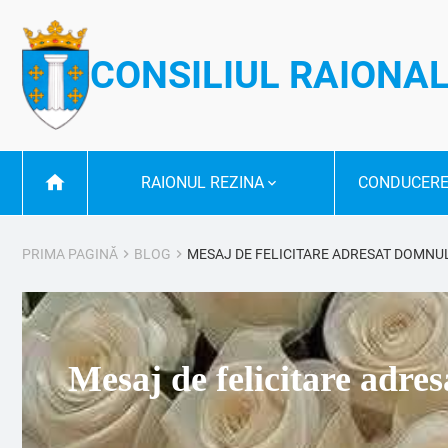
CONSILIUL RAIONAL
RAIONUL REZINA
CONDUCERE
PRIMA PAGINĂ
BLOG
MESAJ DE FELICITARE ADRESAT DOMNULU
Mesaj de felicitare adres