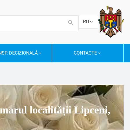
RO
SP. DECIZIONALĂ
CONTACTE
marul localității Lipceni,