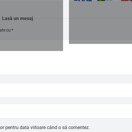
Lasă un mesaj
cate cu
*
tor pentru data viitoare când o să comentez.