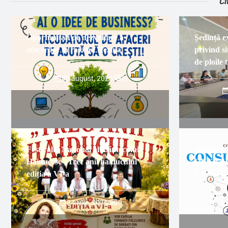
Ci
Oportunități de dezvoltare a
Ședință e
afacerilor în raionul Rezina
privind si
de ploile 
05 august, 2026
/
0
Festivalul Național al Cântecului
ANUNȚ 
Haiducesc „Trec anii haiducului” –
ORGAN
ediția a VI-a
CONSUL
24 iulie, 2026
/
0