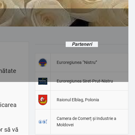
Parteneri
Euroregiunea “Nistru”
ănătate
Euroregiunea Siret-Prut-Nistru
Raionul Elblag, Polonia
licarea
Camera de Comerț și Industrie a
Moldovei
or să vă