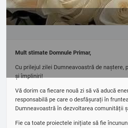
Mult stimate Domnule Primar,
Cu prilejul zilei Dumneavoastră de naștere, pr
și împliniri!
Vă dorim ca fiecare nouă zi să vă aducă energ
responsabilă pe care o desfășurați în frunte
Dumneavoastră în dezvoltarea comunității și
Fie ca toate proiectele inițiate să fie încun