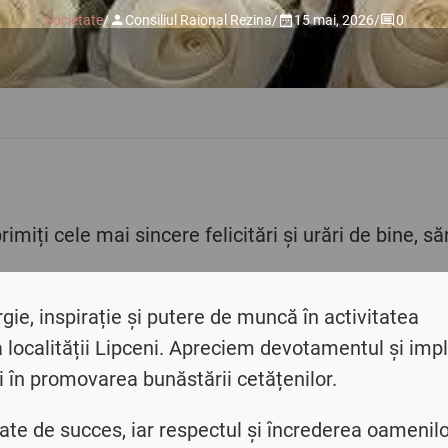
Societate
/
Consiliul Raional Rezina
/
15 mai, 2026
/
0
imiți cele mai sincere felicitări și urări de bine, s
ie, inspirație și putere de muncă în activitatea
a localității Lipceni. Apreciem devotamentul și imp
 în promovarea bunăstării cetățenilor.
unate de succes, iar respectul și încrederea oamenil