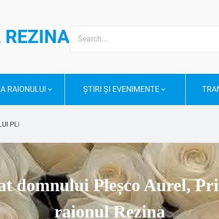
Search
 REZINA
for:
A RAIONULUI
ȘTIRI ȘI EVENIMENTE
TRAN
I PLEȘCO AUREL, PRIMARUL LOCALITĂȚII LIPCENI, RAIONUL REZINA
at domnului Pleșco Aurel, Pri
raionul Rezina