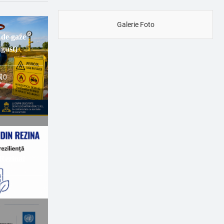
Galerie Foto
 de gaze
gust)
0
 Rezina!
0